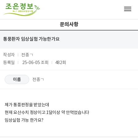
문의사항
통풍환자 임상실험 가능한가요
작성자
전종ㄱ
등록일
25-06-05
조회
482회
이름
전종ㄱ
제가 통풍판정을 받았는데
현재 요산수치 정상이고 1달이상 약 안먹었습니다
임상실험 가능 한가요?